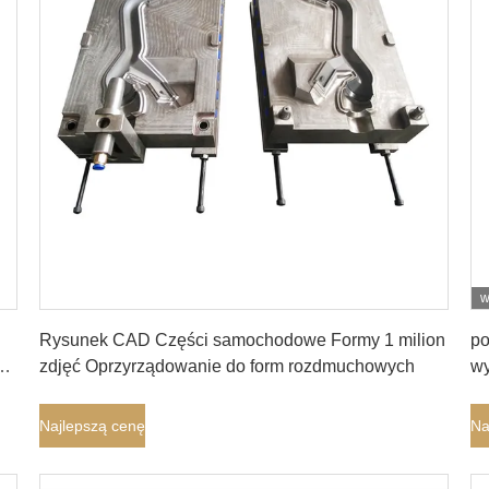
w
Najlepszą cenę
Rysunek CAD Części samochodowe Formy 1 milion
po
z
zdjęć Oprzyrządowanie do form rozdmuchowych
wy
R
Najlepszą cenę
Na