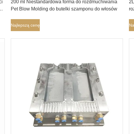
ci
200 ml Niestandardowa forma do rozdmuchiwania
2L
Pet Blow Molding do butelki szamponu do włosów
ro
bu
Najlepszą cenę
Na