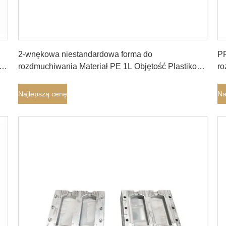
Najlepszą cenę
2-wnękowa niestandardowa forma do
PP
e
rozdmuchiwania Materiał PE 1L Objętość Plastikowa
ro
forma do rozdmuchiwania
z
Najlepszą cenę
Na