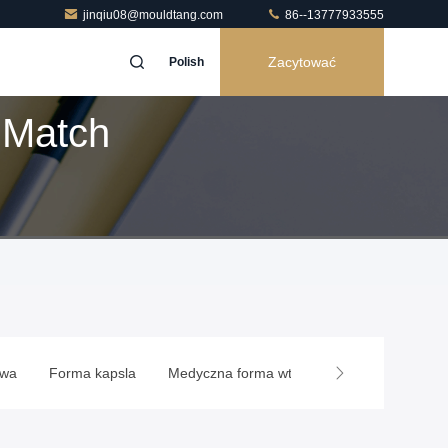
jinqiu08@mouldtang.com
86--13777933555
Zacytować
Polish
 Match
owa
Forma kapsla
Medyczna forma wtryskowa
Forma AG