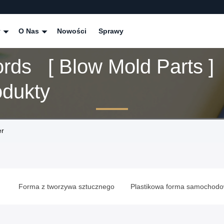
y
O Nas
Nowości
Sprawy
rds [ Blow Mold Parts ]
odukty
er
o
Forma z tworzywa sztucznego
Plastikowa forma samochod