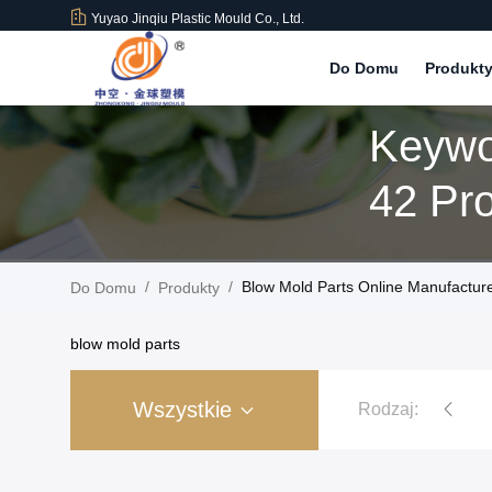
Yuyao Jinqiu Plastic Mould Co., Ltd.
Do Domu
Produkt
Keywo
42 Pr
/
/
Blow Mold Parts Online Manufactur
Do Domu
Produkty
blow mold parts
Wszystkie
Rodzaj:
Forma wtryskowa z tworzywa sztuczneg