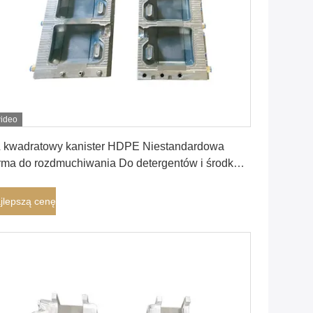
ideo
Najlepszą cenę
 kwadratowy kanister HDPE Niestandardowa
rma do rozdmuchiwania Do detergentów i środków
yszczących
jlepszą cenę