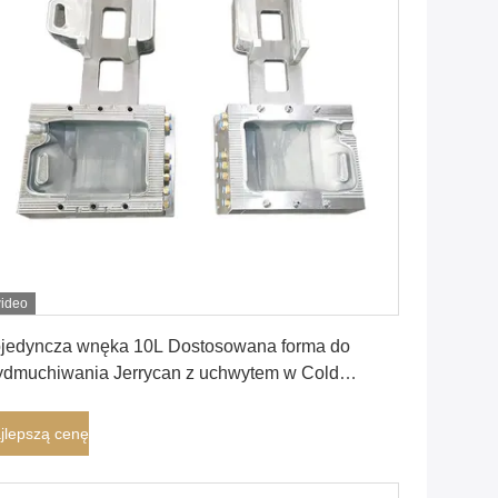
ideo
Najlepszą cenę
jedyncza wnęka 10L Dostosowana forma do
dmuchiwania Jerrycan z uchwytem w Cold
unner
jlepszą cenę