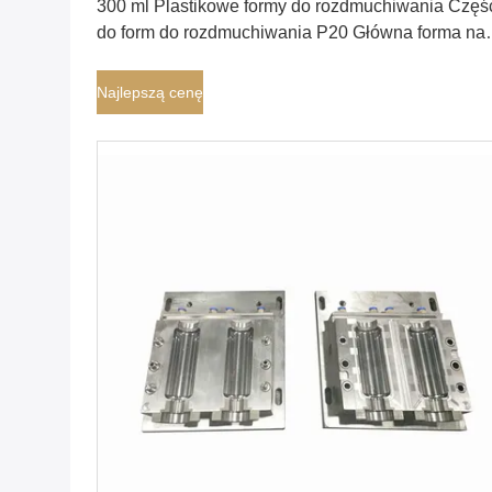
300 ml Plastikowe formy do rozdmuchiwania Częś
do form do rozdmuchiwania P20 Główna forma na
maszynie do rozdmuchiwania
Najlepszą cenę