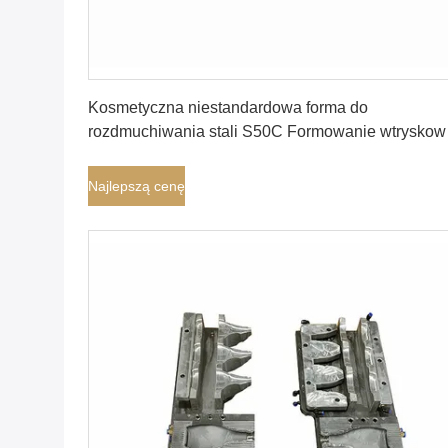
Najlepszą cenę
Kosmetyczna niestandardowa forma do
rozdmuchiwania stali S50C Formowanie wtryskow
z rozdmuchem
Najlepszą cenę