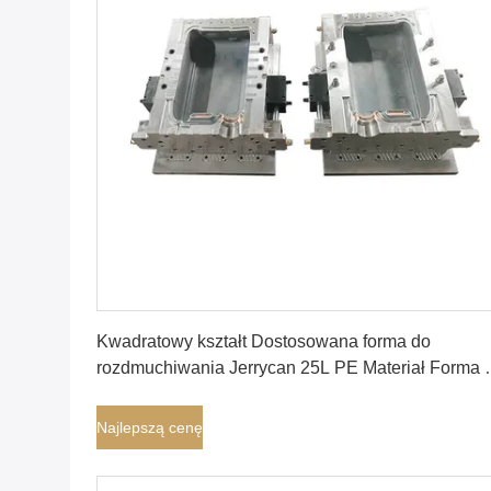
Najlepszą cenę
Kwadratowy kształt Dostosowana forma do
rozdmuchiwania Jerrycan 25L PE Materiał Forma 
pojedynczą wnęką
Najlepszą cenę