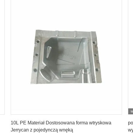
w
Najlepszą cenę
10L PE Materiał Dostosowana forma wtryskowa
po
Jerrycan z pojedynczą wnęką
wy