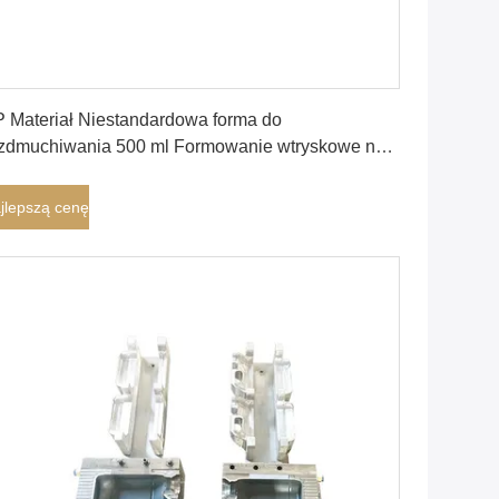
Najlepszą cenę
 Materiał Niestandardowa forma do
zdmuchiwania 500 ml Formowanie wtryskowe na
imno
jlepszą cenę