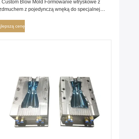
 Custom Blow Mold Formowanie wtryskowe z
zdmuchem z pojedynczą wnęką do specjalnej
telki czajnika
jlepszą cenę