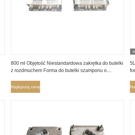
w
Najlepszą cenę
800 ml Objętość Niestandardowa zakrętka do butelki
5L
z rozdmuchem Forma do butelki szamponu o
fo
owalnym kształcie
cz
Najlepszą cenę
Na