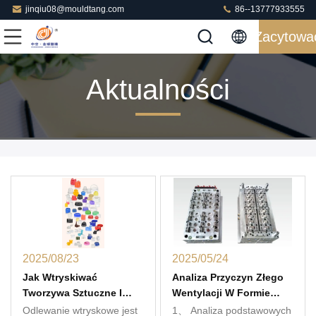
jinqiu08@mouldtang.com
86--13777933555
Zacytowa
Aktualności
2025/08/23
2025/05/24
Jak Wtryskiwać
Analiza Przyczyn Złego
Tworzywa Sztuczne I
Wentylacji W Formie
Produkować Rodzaje
Wtryskowej I Roztworach
Odlewanie wtryskowe jest
1、 Analiza podstawowych