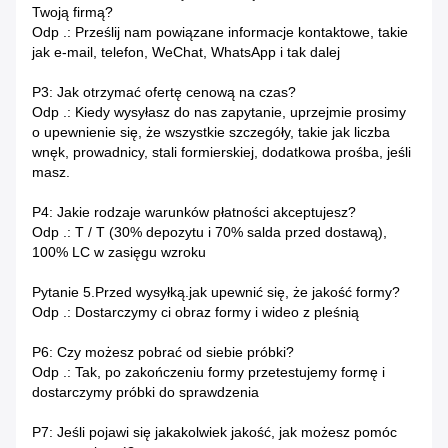
Twoją firmą?
Odp .: Prześlij nam powiązane informacje kontaktowe, takie
jak e-mail, telefon, WeChat, WhatsApp i tak dalej
P3: Jak otrzymać ofertę cenową na czas?
Odp .: Kiedy wysyłasz do nas zapytanie, uprzejmie prosimy
o upewnienie się, że wszystkie szczegóły, takie jak liczba
wnęk, prowadnicy, stali formierskiej, dodatkowa prośba, jeśli
masz.
P4: Jakie rodzaje warunków płatności akceptujesz?
Odp .: T / T (30% depozytu i 70% salda przed dostawą),
100% LC w zasięgu wzroku
Pytanie 5.Przed wysyłką.jak upewnić się, że jakość formy?
Odp .: Dostarczymy ci obraz formy i wideo z pleśnią
P6: Czy możesz pobrać od siebie próbki?
Odp .: Tak, po zakończeniu formy przetestujemy formę i
dostarczymy próbki do sprawdzenia
P7: Jeśli pojawi się jakakolwiek jakość, jak możesz pomóc