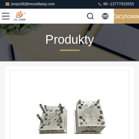
jinqiu08@mouldtang.com
86--13777933555
Zacytowa
Produkty