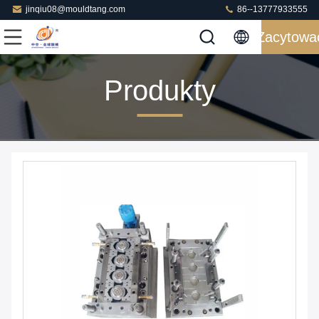
jinqiu08@mouldtang.com
86--13777933555
Zacytowa
Produkty