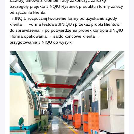
Zawrzyj umowę z klientem, aby zakończyć zaliczkę →
Szczegóły projektu JINQIU Rysunek produktu i formy zależy
od życzenia klienta
→ INQIU rozpocznij tworzenie formy po uzyskaniu zgody
klienta → Forma testowa JINIQU i przekaż próbki klientowi
do sprawdzenia
→ po potwierdzeniu próbek kontrola JINQIU
i forma opakowania → saldo końcowe klienta →
przygotowanie JINIQU do wysyłki