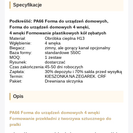
Specyfikacje
Podkreślić:
PA66 Forma do urządzeń domowych
,
Forma do urządzeń domowych 4 wnęki
,
4 wnęki Formowanie plastikowych kół zębatych
Materiał:
Obróbka cieplna H13
Wgłębienie:
4 wnęka
Biegacz:
zimny, ale gorący kanał opcjonalny
Baza formy:
standardowe S50C
MOQ:
1 zestaw
Rysunek:
dostarczać
Czas zakończenia:
45-50 dni roboczych
Zapłata:
30% depozytu i 70% salda przed wysyłką
Termin:
KIESZONKA NA ZEGAREK. CRF
Pakiet:
Drewniana skrzynka
Opis
PA66 Forma do urządzeń domowych 4 wnęki
Formowanie przekładni z tworzywa sztucznego do
pralki