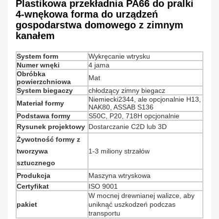
Plastikowa przekładnia PA66 do pralki
4-wnękowa forma do urządzeń
gospodarstwa domowego z zimnym
kanałem
System form
Wykręcanie wtrysku
Numer wnęki
4 jama
Obróbka
Mat
powierzchniowa
System biegaczy
chłodzący zimny biegacz
Niemiecki2344, ale opcjonalnie H13,
Materiał formy
NAK80, ASSAB S136
Podstawa formy
S50C, P20, 718H opcjonalnie
Rysunek projektowy
Dostarczanie C2D lub 3D
Żywotność formy z
tworzywa
1-3 miliony strzałów
sztucznego
Produkcja
Maszyna wtryskowa
Certyfikat
ISO 9001
W mocnej drewnianej walizce, aby
pakiet
uniknąć uszkodzeń podczas
transportu