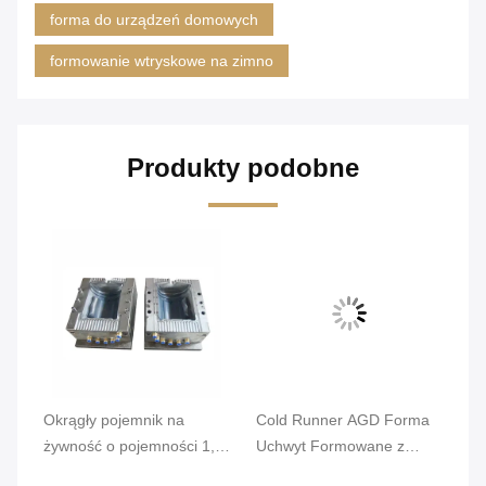
forma do urządzeń domowych
formowanie wtryskowe na zimno
Produkty podobne
Okrągły pojemnik na
Cold Runner AGD Forma
Fo
żywność o pojemności 1,5
Uchwyt Formowane z
po
l. Stal 718H P20 Obróbka
rozdmuchiwaniem Butelki
mm