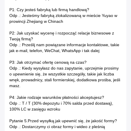
P1: Czy jesteś fabryką lub firmą handlową?
Odp .: Jesteśmy fabryką zlokalizowaną w mieście Yuyao w
prowincji Zhejiang w Chinach
P2: Jak uzyskać wycenę i rozpocząć relacje biznesowe z
Twoją firmą?
Odp .: Prześlij nam powiązane informacje kontaktowe, takie
jak e-mail, telefon, WeChat, WhatsApp i tak dalej
P3: Jak otrzymać ofertę cenową na czas?
Odp .: Kiedy wysyłasz do nas zapytanie, uprzejmie prosimy
o upewnienie się, że wszystkie szczegóły, takie jak liczba
wnęk, prowadnicy, stali formierskiej, dodatkowa prośba, jeśli
masz.
P4: Jakie rodzaje warunków płatności akceptujesz?
Odp .: T / T (30% depozytu i 70% salda przed dostawą),
100% LC w zasięgu wzroku
Pytanie 5.Przed wysyłką.jak upewnić się, że jakość formy?
Odp .: Dostarczymy ci obraz formy i wideo z pleśnią